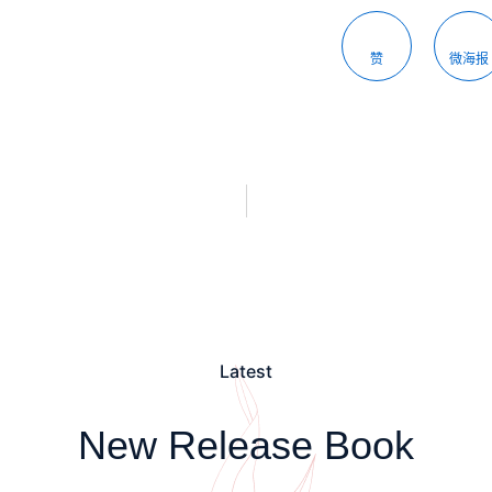
赞
微海报
Latest
New Release Book