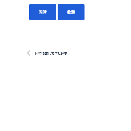
阅读
收藏
阿拉伯古代文学批评史