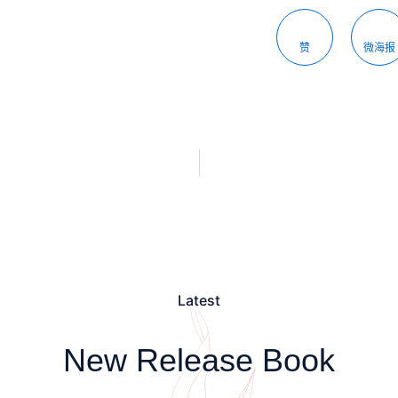
赞
微海报
Latest
New Release Book