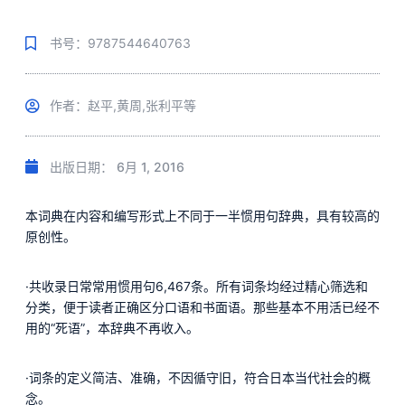
书号：9787544640763
作者：赵平,黄周,张利平等
出版日期：
6月 1, 2016
本词典在内容和编写形式上不同于一半惯用句辞典，具有较高的
原创性。
·共收录日常常用惯用句6,467条。所有词条均经过精心筛选和
分类，便于读者正确区分口语和书面语。那些基本不用活已经不
用的“死语”，本辞典不再收入。
·词条的定义简洁、准确，不因循守旧，符合日本当代社会的概
念。