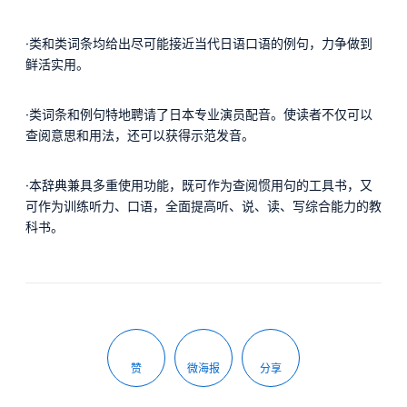
·类和类词条均给出尽可能接近当代日语口语的例句，力争做到
鲜活实用。
·类词条和例句特地聘请了日本专业演员配音。使读者不仅可以
查阅意思和用法，还可以获得示范发音。
·本辞典兼具多重使用功能，既可作为查阅惯用句的工具书，又
可作为训练听力、口语，全面提高听、说、读、写综合能力的教
科书。
赞
微海报
分享