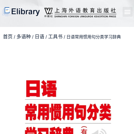
首页
开馆申请
管理员中心
个人中心
使用支持
首页
多语种
日语
工具书
/
/
/
/ 日语常用惯用句分类学习辞典