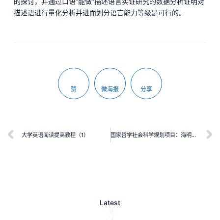
的探讨，并通过口语“能做”描述语言实证研究的数据分析证明对
描述语进行量化分析并进而划分语言能力等级是可行的。
赞
微海报
分享
大学英语阅读提高教程（1）
国家哲学社会科学规划项目：海明威：美国文学批评八十年
Latest