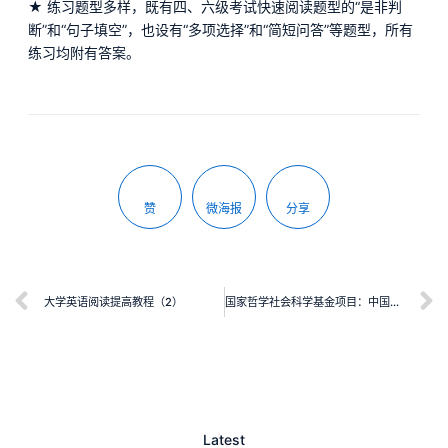
★ 练习题型多样，既有四、六级考试快速阅读题型的“是非判
断”和“句子填空”，也设有“多项选择”和“简短问答”等题型，所有
练习均附有答案。
赞
微海报
分享
大学英语阅读提高教程（2）
国家哲学社会科学基金项目：中国语言能力等级共同量表研究：理论、方法与实证研究
Latest