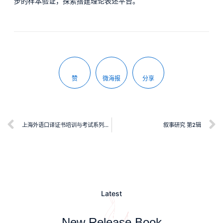
步的样本验证，探索搭建理论表述平台。
赞
微海报
分享
上海外语口译证书培训与考试系列丛书：高级翻译教程（第五版）
叙事研究 第2辑
Latest
New Release Book