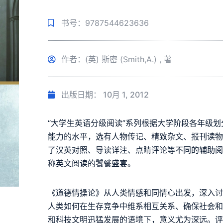
书号：9787544623636
作者：(英) 斯密 (Smith,A.) , 著
出版日期：
10月 1, 2012
“大学生英语分级阅读”系列根据大学阶段各年级
能力的水平，选有人物传记、精致杂文、报刊读
了汉英对照、导读详注、点睛评论等不同的辅助阅
称英文阅读的饕餮盛宴。
《道德情操论》从人类情感和同情心出发，深入
人类如何在生存竞争中维系相互关系、确保社会
和科技文明迅猛发展的语境下，意义尤为深远。