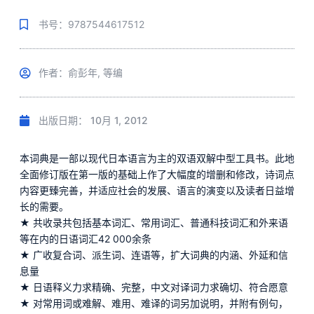
书号：9787544617512
作者：俞彭年, 等编
出版日期：
10月 1, 2012
本词典是一部以现代日本语言为主的双语双解中型工具书。此地
全面修订版在第一版的基础上作了大幅度的增删和修改，诗词点
内容更臻完善，并适应社会的发展、语言的演变以及读者日益增
长的需要。
★ 共收录共包括基本词汇、常用词汇、普通科技词汇和外来语
等在内的日语词汇42 000余条
★ 广收复合词、派生词、连语等，扩大词典的内涵、外延和信
息量
★ 日语释义力求精确、完整，中文对译词力求确切、符合愿意
★ 对常用词或难解、难用、难译的词另加说明，并附有例句，