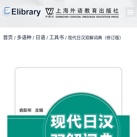
首页
开馆申请
管理员中心
个人中心
使用支持
首页
多语种
日语
工具书
/
/
/
/ 现代日汉双解词典（修订版）