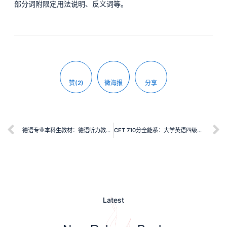
部分词附限定用法说明、反义词等。
赞(2)
微海报
分享
德语专业本科生教材：德语听力教程（3）学生用书
CET 710分全能系：大学英语四级考试写作多维训练
Latest