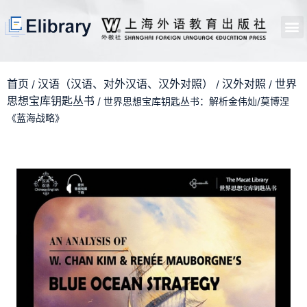
首页
开馆申请
管理员中心
个人中心
使用支持
首页
汉语（汉语、对外汉语、汉外对照）
汉外对照
世界
/
/
/
思想宝库钥匙丛书
/ 世界思想宝库钥匙丛书：解析金伟灿/莫博涅
《蓝海战略》