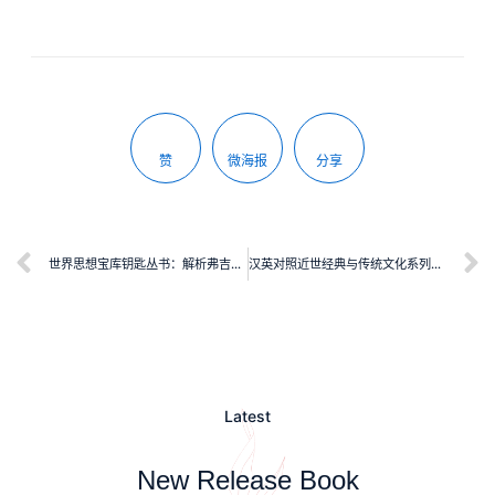
赞
微海报
分享
世界思想宝库钥匙丛书：解析弗吉尼亚·伍尔芙《一间自己的房间》
汉英对照近世经典与传统文化系列：汉语佛藏及其文化关怀
Latest
New Release Book