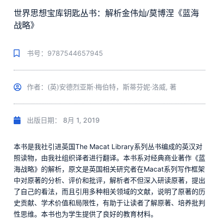
世界思想宝库钥匙丛书：解析金伟灿/莫博涅《蓝海
战略》
书号：9787544657945
作者：(英)安德烈亚斯·梅伯特，斯蒂芬妮·洛威, 著
出版日期：
8月 1, 2019
本书是我社引进英国The Macat Library系列丛书编成的英汉对
照读物，由我社组织译者进行翻译。本书系对经典商业著作《蓝
海战略》的解析，原文是英国相关研究者在Macat系列写作框架
中对原著的分析、评价和批评，解析者不但深入研读原著，提出
了自己的看法，而且引用多种相关领域的文献，说明了原著的历
史贡献、学术价值和局限性，有助于让读者了解原著、培养批判
性思维。本书也为学生提供了良好的教育材料。