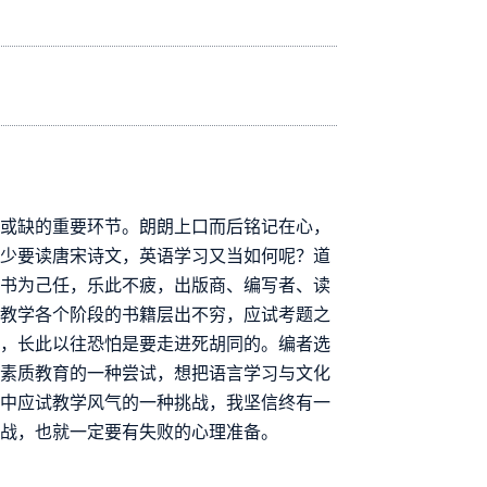
可或缺的重要环节。朗朗上口而后铭记在心，
或少要读唐宋诗文，英语学习又当如何呢？道
导书为己任，乐此不疲，出版商、编写者、读
语教学各个阶段的书籍层出不穷，应试考题之
了，长此以往恐怕是要走进死胡同的。编者选
语素质教育的一种尝试，想把语言学习与文化
程中应试教学风气的一种挑战，我坚信终有一
挑战，也就一定要有失败的心理准备。