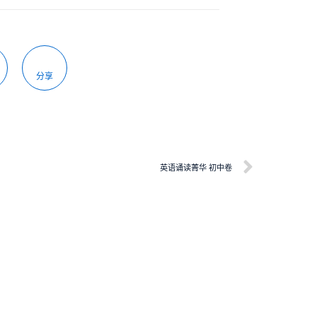
分享
英语诵读菁华 初中卷