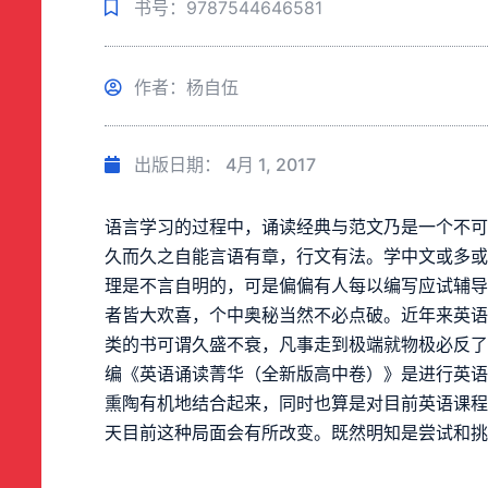
书号：9787544646581
作者：杨自伍
出版日期：
4月 1, 2017
语言学习的过程中，诵读经典与范文乃是一个不
久而久之自能言语有章，行文有法。学中文或多
理是不言自明的，可是偏偏有人每以编写应试辅
者皆大欢喜，个中奥秘当然不必点破。近年来英
类的书可谓久盛不衰，凡事走到极端就物极必反
编《英语诵读菁华（全新版高中卷）》是进行英
熏陶有机地结合起来，同时也算是对目前英语课
天目前这种局面会有所改变。既然明知是尝试和