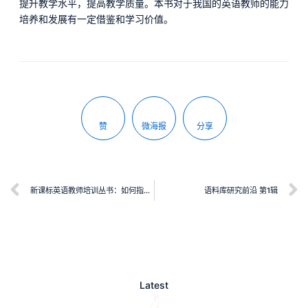
提升教学水平，提高教学质量。本书对于我国的英语教师的能力
培养和发展有一定借鉴和学习价值。
赞
微海报
分享
新课标英语教师培训丛书：如何指导学生开展拓展阅读
语料库研究前沿 第1辑
Latest