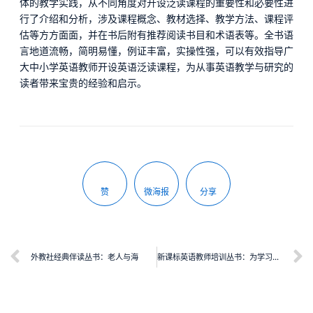
体的教学实践，从不同角度对开设泛读课程的重要性和必要性进
行了介绍和分析，涉及课程概念、教材选择、教学方法、课程评
估等方方面面，并在书后附有推荐阅读书目和术语表等。全书语
言地道流畅，简明易懂，例证丰富，实操性强，可以有效指导广
大中小学英语教师开设英语泛读课程，为从事英语教学与研究的
读者带来宝贵的经验和启示。
赞
微海报
分享
外教社经典伴读丛书：老人与海
新课标英语教师培训丛书：为学习者评估、改编和开发教材：英语作为国际语言