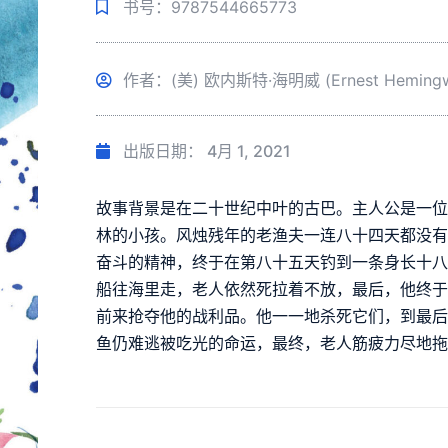
书号：9787544665773
作者：(美) 欧内斯特·海明威 (Ernest Hemingw
出版日期：
4月 1, 2021
故事背景是在二十世纪中叶的古巴。主人公是一
林的小孩。风烛残年的老渔夫一连八十四天都没
奋斗的精神，终于在第八十五天钓到一条身长十
船往海里走，老人依然死拉着不放，最后，他终
前来抢夺他的战利品。他一一地杀死它们，到最
鱼仍难逃被吃光的命运，最终，老人筋疲力尽地