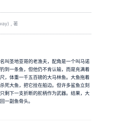
ay) , 著
位名叫圣地亚哥的老渔夫，配角是一个叫马诺
有钓到一条鱼，但他仍不肯认输，而是充满着
八尺，体重一千五百磅的大马林鱼。大鱼拖着
于杀死大鱼，把它拴在船边。但许多鲨鱼立刻
后只剩下一支折断的舵柄作为武器。结果，大
拖回一副鱼骨头。