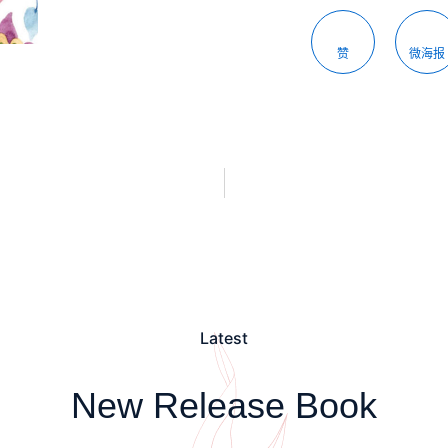
赞
微海报
Latest
New Release Book