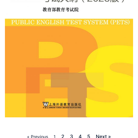
2
3
4
5
Next »
« Previous
1