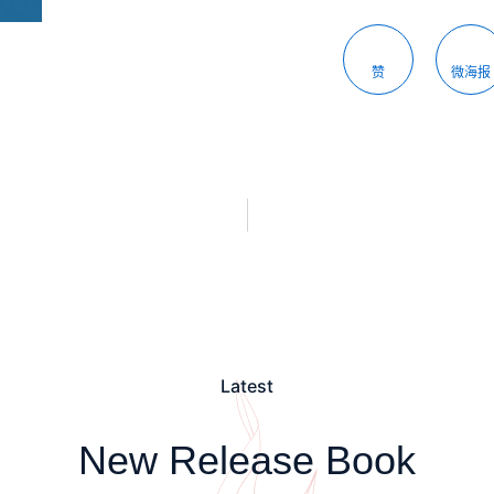
赞
微海报
Latest
New Release Book